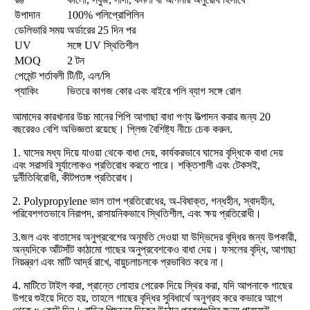
উপাদান
100% পলিপ্রোপিলিন
ডেলিভারি সময়
অর্ডারের 25 দিন পর
UV
সঙ্গে UV স্থিতিশীল
MOQ
2 টন
পেমেন্ট শর্তাবলী
টি/টি, এল/সি
প্যাকিং
ভিতরে কাগজ কোর এবং বাইরে পলি ব্যাগ সঙ্গে রোল
আমাদের কারখানার উচ্চ মানের পিপি আগাছা বাধা পণ্য উত্পাদন করার জন্য 20
বছরেরও বেশি অভিজ্ঞতা রয়েছে। প্লিজ বৈশিষ্ট্য নীচে চেক করুন.
1. ঘাসের মধ্য দিয়ে যাওয়া থেকে বাধা দেয়, কার্যকরভাবে ঘাসের বৃদ্ধিকে বাধা দেয়
এবং সরাসরি সূর্যালোকও প্রতিরোধ করতে পারে। শক্তিশালী এবং টেকসই,
দুর্নীতিবিরোধী, কীটপতঙ্গ প্রতিরোধ।
2. Polypropylene ভাল তাপ প্রতিরোধের, অ-বিষাক্ত, গন্ধহীন, স্বাদহীন,
পরিবেশগতভাবে নিরাপদ, রাসায়নিকভাবে স্থিতিশীল, এবং ক্ষয় প্রতিরোধী।
3.জল এবং বাতাসের অনুপ্রবেশের অনুমতি দেওয়া যা উদ্ভিদের বৃদ্ধির জন্য উপকারী,
অন্যদিকে আঁটসাঁট কাঠামো গাছের অনুপ্রবেশকেও বাধা দেয়। ফসলের বৃদ্ধি, আগাছা
নিয়ন্ত্রণ এবং মাটি আর্দ্র রাখে, বায়ুচলাচলকে প্রভাবিত করে না।
4. মাটিতে টাইল করা, প্রান্তে লোহার পেরেক দিয়ে স্থির করা, যদি আপনাকে গাছের
উপরে শুইয়ে দিতে হয়, তাহলে গাছের বৃদ্ধির সুবিধার্থে অনুগ্রহ করে কভারে আগে