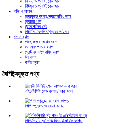
কিনিটেড প্লাস্টিকের জাল
গিঁটযুক্ত প্লাস্টিকের জাল
বাড়ি ও বাগান
ছায়াযুক্ত কাপড়/স্ক্যাফোল্ডিং জাল
ছায়াময় পাল
ট্রামপোলিন নেট
পিভিসি টারপলিন/পুকুরের লাইনার
বাগান ব্যাগ
গাছে জল দেওয়ার ব্যাগ
লন এবং পাতার ব্যাগ
প্ল্যান্ট ব্যাগ/গ্রোয়িং ব্যাগ
টন ব্যাগ
বালির ব্যাগ
বৈশিষ্ট্যযুক্ত পণ্য
এইচডিপিই শেড কাপড়/ ভারা জাল
পিপি স্পুনবন্ড অ বোনা কাপড়
পিপি/পিইটি সুই পাঞ্চ জিওটেক্সটাইল কাপড়