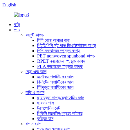
English
বাড়ি
পণ্য
বহুমুখী কাপড়
পিপি বোনা আগাছা বাধা
পিইটি/পিপি সুই পাঞ্চ জিওটেক্সটাইল কাপড়
পিপি ননবোভেন স্পুনবন্ড কাপড়
PET nonwoven spunbond কাপড়
RPET ননবোভেন স্পুনবন্ড কাপড়
PLA ননবোভেন স্পুনবন্ড কাপড়
বেড়া এবং জাল
এক্সট্রুড প্লাস্টিকের জাল
কিনিটেড প্লাস্টিকের জাল
গিঁটযুক্ত প্লাস্টিকের জাল
বাড়ি ও বাগান
ছায়াযুক্ত কাপড়/স্ক্যাফোল্ডিং জাল
ছায়াময় পাল
ট্রামপোলিন নেট
পিভিসি টারপলিন/পুকুরের লাইনার
কৃত্রিম ঘাস
বাগান ব্যাগ
গাছে জল দেওয়ার ব্যাগ