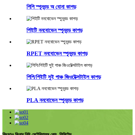
পিপি স্পুনবন্ড অ বোনা কাপড়
পিইটি ননবোভেন স্পুনবন্ড কাপড়
RPET ননবোভেন স্পুনবন্ড কাপড়
পিপি/পিইটি সুই পাঞ্চ জিওটেক্সটাইল কাপড়
PLA ননবোভেন স্পুনবন্ড কাপড়
কিংডাও ভিনার নিউ মেটেরিয়ালস কোং, লিমিটেড