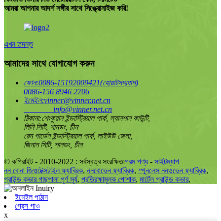
আমরা আপনার আদর্শ সঙ্গীর সাথে সিঙ্ক্রোনাইজ করি!
এখন তদন্ত
আমাদের সাথে যোগাযোগ করুন
ফোন:
0086-15192009421(হোয়াটসঅ্যাপ)
0086-156 8946 2706
ইমেইল:
vinner@vinner.net.cn
info@vinner.net.cn
ঠিকানা:
শেংকুয়ান ইন্ডাস্ট্রিয়াল পার্ক, ল্যানশান কাউন্টি,
লিনি সিটি, শানডং, চীন
রেন গার্ডেন ইন্ডাস্ট্রিয়াল পার্ক, লাইউউ জেলা,
জিনান সিটি, শানডং, চীন
© কপিরাইট - 2010-2022 : সর্বস্বত্ব সংরক্ষিত৷
গরম পণ্য
-
সাইটম্যাপ
নন বোনা জিওটেক্সটাইল ফ্যাব্রিক
,
ননবোভেন ফ্যাব্রিক
,
স্পুনলেস ননওভেন ফ্যাব্রিক
,
গ্রাউন্ড কভার গাছপালা পূর্ণ সূর্য
,
প্রতিরক্ষামূলক পোশাক
,
মার্টেল গ্রাউন্ড কভার
,
ইমেইল পাঠান
গ্রেস গাও
x