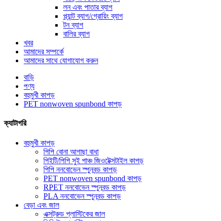
লন এবং পাতার ব্যাগ
প্ল্যান্ট ব্যাগ/গ্রোয়িং ব্যাগ
টন ব্যাগ
বালির ব্যাগ
খবর
আমাদের সম্পর্কে
আমাদের সাথে যোগাযোগ করুন
বাড়ি
পণ্য
বহুমুখী কাপড়
PET nonwoven spunbond কাপড়
ক্যাটাগরি
বহুমুখী কাপড়
পিপি বোনা আগাছা বাধা
পিইটি/পিপি সুই পাঞ্চ জিওটেক্সটাইল কাপড়
পিপি ননবোভেন স্পুনবন্ড কাপড়
PET nonwoven spunbond কাপড়
RPET ননবোভেন স্পুনবন্ড কাপড়
PLA ননবোভেন স্পুনবন্ড কাপড়
বেড়া এবং জাল
এক্সট্রুড প্লাস্টিকের জাল