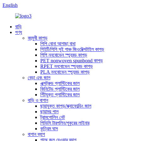
English
বাড়ি
পণ্য
বহুমুখী কাপড়
পিপি বোনা আগাছা বাধা
পিইটি/পিপি সুই পাঞ্চ জিওটেক্সটাইল কাপড়
পিপি ননবোভেন স্পুনবন্ড কাপড়
PET nonwoven spunbond কাপড়
RPET ননবোভেন স্পুনবন্ড কাপড়
PLA ননবোভেন স্পুনবন্ড কাপড়
বেড়া এবং জাল
এক্সট্রুড প্লাস্টিকের জাল
কিনিটেড প্লাস্টিকের জাল
গিঁটযুক্ত প্লাস্টিকের জাল
বাড়ি ও বাগান
ছায়াযুক্ত কাপড়/স্ক্যাফোল্ডিং জাল
ছায়াময় পাল
ট্রামপোলিন নেট
পিভিসি টারপলিন/পুকুরের লাইনার
কৃত্রিম ঘাস
বাগান ব্যাগ
গাছে জল দেওয়ার ব্যাগ