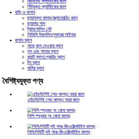
কিনিটেড প্লাস্টিকের জাল
গিঁটযুক্ত প্লাস্টিকের জাল
বাড়ি ও বাগান
ছায়াযুক্ত কাপড়/স্ক্যাফোল্ডিং জাল
ছায়াময় পাল
ট্রামপোলিন নেট
পিভিসি টারপলিন/পুকুরের লাইনার
বাগান ব্যাগ
গাছে জল দেওয়ার ব্যাগ
লন এবং পাতার ব্যাগ
প্ল্যান্ট ব্যাগ/গ্রোয়িং ব্যাগ
টন ব্যাগ
বালির ব্যাগ
বৈশিষ্ট্যযুক্ত পণ্য
এইচডিপিই শেড কাপড়/ ভারা জাল
পিপি স্পুনবন্ড অ বোনা কাপড়
পিপি/পিইটি সুই পাঞ্চ জিওটেক্সটাইল কাপড়