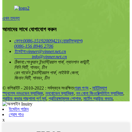
এখন তদন্ত
আমাদের সাথে যোগাযোগ করুন
ফোন:
0086-15192009421(হোয়াটসঅ্যাপ)
0086-156 8946 2706
ইমেইল:
vinner@vinner.net.cn
info@vinner.net.cn
ঠিকানা:
শেংকুয়ান ইন্ডাস্ট্রিয়াল পার্ক, ল্যানশান কাউন্টি,
লিনি সিটি, শানডং, চীন
রেন গার্ডেন ইন্ডাস্ট্রিয়াল পার্ক, লাইউউ জেলা,
জিনান সিটি, শানডং, চীন
© কপিরাইট - 2010-2022 : সর্বস্বত্ব সংরক্ষিত৷
গরম পণ্য
-
সাইটম্যাপ
স্পুনলেস ননওভেন ফ্যাব্রিক
,
ননবোভেন ফ্যাব্রিক
,
নন বোনা জিওটেক্সটাইল ফ্যাব্রিক
,
গ্রাউন্ড কভার গাছপালা পূর্ণ সূর্য
,
প্রতিরক্ষামূলক পোশাক
,
মার্টেল গ্রাউন্ড কভার
,
ইমেইল পাঠান
গ্রেস গাও
x