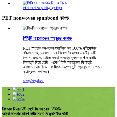
পিপি বোনা আড়াআড়ি ফ্যাব্রিক
PET nonwoven spunbond কাপড়
পিইটি ননবোভেন স্পুনবন্ড কাপড়
PET স্পুনবন্ড ননওভেন ফ্যাব্রিক হল 100% পলিয়েস্টার
কাঁচামাল সহ ননবোভেন ফ্যাব্রিকগুলির মধ্যে একটি। এটি
স্পিনিং এবং হট রোলিং দ্বারা অসংখ্য ক্রমাগত পলিয়েস্টার
ফিলামেন্ট দিয়ে তৈরি। একে পিইটি স্পুনবন্ডেড ফিলামেন্ট
ননওভেন ফ্যাব্রিক এবং সিঙ্গেল কম্পোনেন্ট স্পুনবন্ডেড ননওভেন
ফ্যাব্রিকও বলা হয়।
তদন্ত
বিস্তারিত
কিংডাও ভিনার নিউ মেটেরিয়ালস কোং, লিমিটেড
আমরা আপনার আদর্শ সঙ্গীর সাথে সিঙ্ক্রোনাইজ করি!