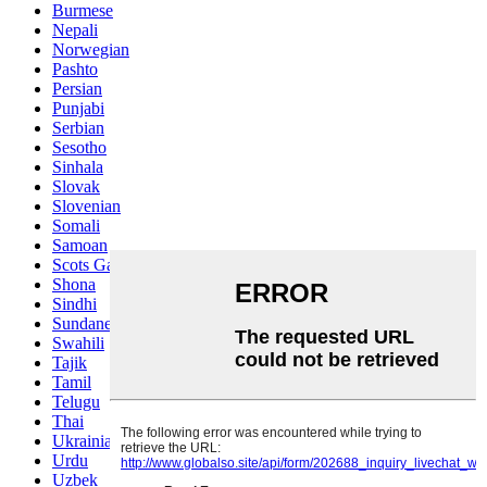
Burmese
Nepali
Norwegian
Pashto
Persian
Punjabi
Serbian
Sesotho
Sinhala
Slovak
Slovenian
Somali
Samoan
Scots Gaelic
Shona
Sindhi
Sundanese
Swahili
Tajik
Tamil
Telugu
Thai
Ukrainian
Urdu
Uzbek