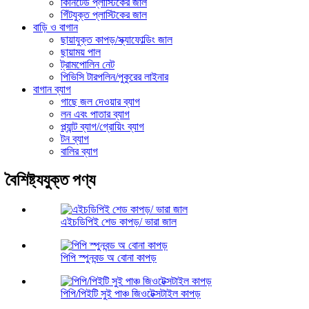
কিনিটেড প্লাস্টিকের জাল
গিঁটযুক্ত প্লাস্টিকের জাল
বাড়ি ও বাগান
ছায়াযুক্ত কাপড়/স্ক্যাফোল্ডিং জাল
ছায়াময় পাল
ট্রামপোলিন নেট
পিভিসি টারপলিন/পুকুরের লাইনার
বাগান ব্যাগ
গাছে জল দেওয়ার ব্যাগ
লন এবং পাতার ব্যাগ
প্ল্যান্ট ব্যাগ/গ্রোয়িং ব্যাগ
টন ব্যাগ
বালির ব্যাগ
বৈশিষ্ট্যযুক্ত পণ্য
এইচডিপিই শেড কাপড়/ ভারা জাল
পিপি স্পুনবন্ড অ বোনা কাপড়
পিপি/পিইটি সুই পাঞ্চ জিওটেক্সটাইল কাপড়