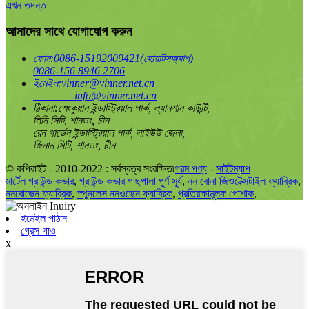
এখন তদন্ত
আমাদের সাথে যোগাযোগ করুন
ফোন:
0086-15192009421(হোয়াটসঅ্যাপ)
0086-156 8946 2706
ইমেইল:
vinner@vinner.net.cn
info@vinner.net.cn
ঠিকানা:
শেংকুয়ান ইন্ডাস্ট্রিয়াল পার্ক, ল্যানশান কাউন্টি,
লিনি সিটি, শানডং, চীন
রেন গার্ডেন ইন্ডাস্ট্রিয়াল পার্ক, লাইউউ জেলা,
জিনান সিটি, শানডং, চীন
© কপিরাইট - 2010-2022 : সর্বস্বত্ব সংরক্ষিত৷
গরম পণ্য
-
সাইটম্যাপ
মার্টেল গ্রাউন্ড কভার
,
গ্রাউন্ড কভার গাছপালা পূর্ণ সূর্য
,
নন বোনা জিওটেক্সটাইল ফ্যাব্রিক
,
ননবোভেন ফ্যাব্রিক
,
স্পুনলেস ননওভেন ফ্যাব্রিক
,
প্রতিরক্ষামূলক পোশাক
,
ইমেইল পাঠান
গ্রেস গাও
x