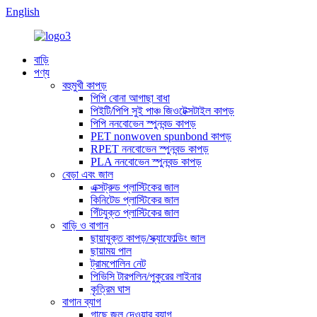
English
বাড়ি
পণ্য
বহুমুখী কাপড়
পিপি বোনা আগাছা বাধা
পিইটি/পিপি সুই পাঞ্চ জিওটেক্সটাইল কাপড়
পিপি ননবোভেন স্পুনবন্ড কাপড়
PET nonwoven spunbond কাপড়
RPET ননবোভেন স্পুনবন্ড কাপড়
PLA ননবোভেন স্পুনবন্ড কাপড়
বেড়া এবং জাল
এক্সট্রুড প্লাস্টিকের জাল
কিনিটেড প্লাস্টিকের জাল
গিঁটযুক্ত প্লাস্টিকের জাল
বাড়ি ও বাগান
ছায়াযুক্ত কাপড়/স্ক্যাফোল্ডিং জাল
ছায়াময় পাল
ট্রামপোলিন নেট
পিভিসি টারপলিন/পুকুরের লাইনার
কৃত্রিম ঘাস
বাগান ব্যাগ
গাছে জল দেওয়ার ব্যাগ