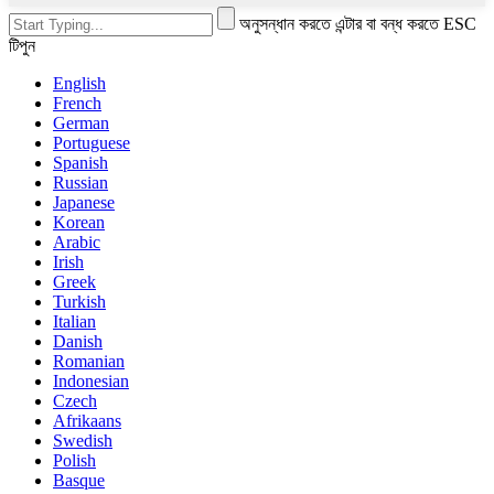
অনুসন্ধান করতে এন্টার বা বন্ধ করতে ESC
টিপুন
English
French
German
Portuguese
Spanish
Russian
Japanese
Korean
Arabic
Irish
Greek
Turkish
Italian
Danish
Romanian
Indonesian
Czech
Afrikaans
Swedish
Polish
Basque