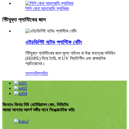
পিপি বোনা আড়াআড়ি ফ্যাব্রিক
গিঁটযুক্ত প্লাস্টিকের জাল
এইচডিপিই নটেড প্লাস্টিক নেটিং
গিঁটযুক্ত প্লাস্টিকের জাল মূলত নাইলন বা উচ্চ ঘনত্বের পলিথিন
(HDPE) দিয়ে তৈরি, যা UV স্থিতিশীল এবং রাসায়নিক
প্রতিরোধের।
তদন্ত
বিস্তারিত
কিংডাও ভিনার নিউ মেটেরিয়ালস কোং, লিমিটেড
আমরা আপনার আদর্শ সঙ্গীর সাথে সিঙ্ক্রোনাইজ করি!