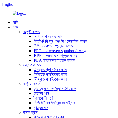
English
বাড়ি
পণ্য
বহুমুখী কাপড়
পিপি বোনা আগাছা বাধা
পিইটি/পিপি সুই পাঞ্চ জিওটেক্সটাইল কাপড়
পিপি ননবোভেন স্পুনবন্ড কাপড়
PET nonwoven spunbond কাপড়
RPET ননবোভেন স্পুনবন্ড কাপড়
PLA ননবোভেন স্পুনবন্ড কাপড়
বেড়া এবং জাল
এক্সট্রুড প্লাস্টিকের জাল
কিনিটেড প্লাস্টিকের জাল
গিঁটযুক্ত প্লাস্টিকের জাল
বাড়ি ও বাগান
ছায়াযুক্ত কাপড়/স্ক্যাফোল্ডিং জাল
ছায়াময় পাল
ট্রামপোলিন নেট
পিভিসি টারপলিন/পুকুরের লাইনার
কৃত্রিম ঘাস
বাগান ব্যাগ
গাছে জল দেওয়ার ব্যাগ