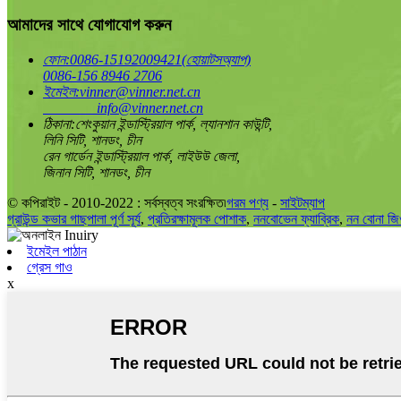
আমাদের সাথে যোগাযোগ করুন
ফোন:
0086-15192009421(হোয়াটসঅ্যাপ)
0086-156 8946 2706
ইমেইল:
vinner@vinner.net.cn
info@vinner.net.cn
ঠিকানা:
শেংকুয়ান ইন্ডাস্ট্রিয়াল পার্ক, ল্যানশান কাউন্টি,
লিনি সিটি, শানডং, চীন
রেন গার্ডেন ইন্ডাস্ট্রিয়াল পার্ক, লাইউউ জেলা,
জিনান সিটি, শানডং, চীন
© কপিরাইট - 2010-2022 : সর্বস্বত্ব সংরক্ষিত৷
গরম পণ্য
-
সাইটম্যাপ
গ্রাউন্ড কভার গাছপালা পূর্ণ সূর্য
,
প্রতিরক্ষামূলক পোশাক
,
ননবোভেন ফ্যাব্রিক
,
নন বোনা জিও
ইমেইল পাঠান
গ্রেস গাও
x