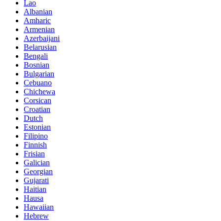
Lao
Albanian
Amharic
Armenian
Azerbaijani
Belarusian
Bengali
Bosnian
Bulgarian
Cebuano
Chichewa
Corsican
Croatian
Dutch
Estonian
Filipino
Finnish
Frisian
Galician
Georgian
Gujarati
Haitian
Hausa
Hawaiian
Hebrew