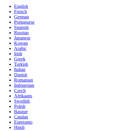
English
French
German
Portuguese
Spanish
Russian
Japanese
Korean
Arabic
Irish
Greek
Turkish
Italian
Danish
Romanian
Indonesian
Czech
Afrikaans
Swedish
Polish
Basque
Catalan
Esperanto
Hindi