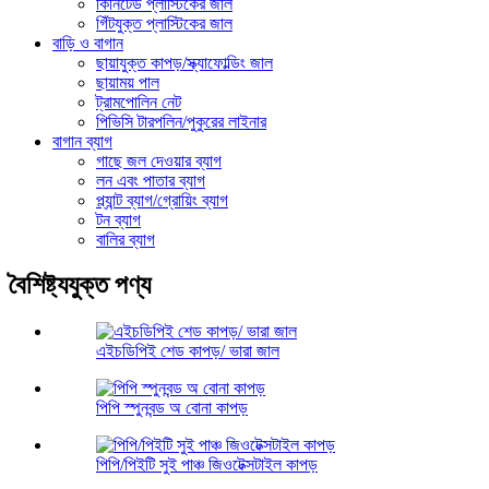
কিনিটেড প্লাস্টিকের জাল
গিঁটযুক্ত প্লাস্টিকের জাল
বাড়ি ও বাগান
ছায়াযুক্ত কাপড়/স্ক্যাফোল্ডিং জাল
ছায়াময় পাল
ট্রামপোলিন নেট
পিভিসি টারপলিন/পুকুরের লাইনার
বাগান ব্যাগ
গাছে জল দেওয়ার ব্যাগ
লন এবং পাতার ব্যাগ
প্ল্যান্ট ব্যাগ/গ্রোয়িং ব্যাগ
টন ব্যাগ
বালির ব্যাগ
বৈশিষ্ট্যযুক্ত পণ্য
এইচডিপিই শেড কাপড়/ ভারা জাল
পিপি স্পুনবন্ড অ বোনা কাপড়
পিপি/পিইটি সুই পাঞ্চ জিওটেক্সটাইল কাপড়