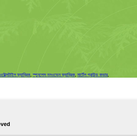
টেক্সটাইল ফ্যাব্রিক
,
স্পুনলেস ননওভেন ফ্যাব্রিক
,
মার্টেল গ্রাউন্ড কভার
,