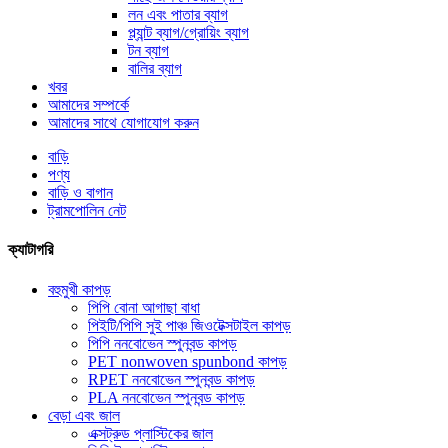
লন এবং পাতার ব্যাগ
প্ল্যান্ট ব্যাগ/গ্রোয়িং ব্যাগ
টন ব্যাগ
বালির ব্যাগ
খবর
আমাদের সম্পর্কে
আমাদের সাথে যোগাযোগ করুন
বাড়ি
পণ্য
বাড়ি ও বাগান
ট্রামপোলিন নেট
ক্যাটাগরি
বহুমুখী কাপড়
পিপি বোনা আগাছা বাধা
পিইটি/পিপি সুই পাঞ্চ জিওটেক্সটাইল কাপড়
পিপি ননবোভেন স্পুনবন্ড কাপড়
PET nonwoven spunbond কাপড়
RPET ননবোভেন স্পুনবন্ড কাপড়
PLA ননবোভেন স্পুনবন্ড কাপড়
বেড়া এবং জাল
এক্সট্রুড প্লাস্টিকের জাল