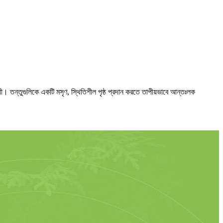
োধী। তন্তুগুলিকে একটি মসৃণ, স্থিতিশীল পৃষ্ঠ প্রদান করতে তাপীয়ভাবে আন্তঃলক