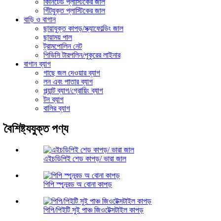
কিনিটেড প্লাস্টিকের জাল
গিঁটযুক্ত প্লাস্টিকের জাল
বাড়ি ও বাগান
ছায়াযুক্ত কাপড়/স্ক্যাফোল্ডিং জাল
ছায়াময় পাল
ট্রামপোলিন নেট
পিভিসি টারপলিন/পুকুরের লাইনার
বাগান ব্যাগ
গাছে জল দেওয়ার ব্যাগ
লন এবং পাতার ব্যাগ
প্ল্যান্ট ব্যাগ/গ্রোয়িং ব্যাগ
টন ব্যাগ
বালির ব্যাগ
বৈশিষ্ট্যযুক্ত পণ্য
এইচডিপিই শেড কাপড়/ ভারা জাল
পিপি স্পুনবন্ড অ বোনা কাপড়
পিপি/পিইটি সুই পাঞ্চ জিওটেক্সটাইল কাপড়