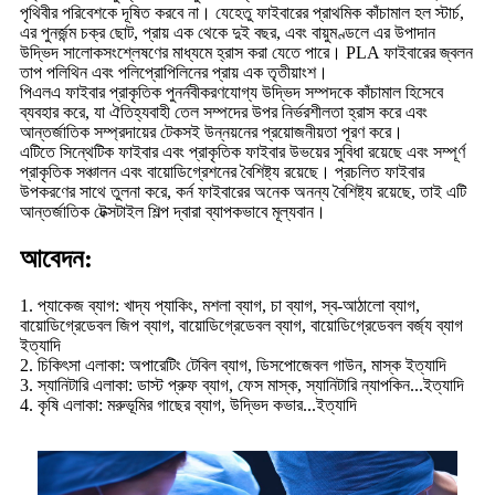
পৃথিবীর পরিবেশকে দূষিত করবে না। যেহেতু ফাইবারের প্রাথমিক কাঁচামাল হল স্টার্চ,
এর পুনর্জন্ম চক্র ছোট, প্রায় এক থেকে দুই বছর, এবং বায়ুমণ্ডলে এর উপাদান
উদ্ভিদ সালোকসংশ্লেষণের মাধ্যমে হ্রাস করা যেতে পারে। PLA ফাইবারের জ্বলন
তাপ পলিথিন এবং পলিপ্রোপিলিনের প্রায় এক তৃতীয়াংশ।
পিএলএ ফাইবার প্রাকৃতিক পুনর্নবীকরণযোগ্য উদ্ভিদ সম্পদকে কাঁচামাল হিসেবে
ব্যবহার করে, যা ঐতিহ্যবাহী তেল সম্পদের উপর নির্ভরশীলতা হ্রাস করে এবং
আন্তর্জাতিক সম্প্রদায়ের টেকসই উন্নয়নের প্রয়োজনীয়তা পূরণ করে।
এটিতে সিন্থেটিক ফাইবার এবং প্রাকৃতিক ফাইবার উভয়ের সুবিধা রয়েছে এবং সম্পূর্ণ
প্রাকৃতিক সঞ্চালন এবং বায়োডিগ্রেশনের বৈশিষ্ট্য রয়েছে। প্রচলিত ফাইবার
উপকরণের সাথে তুলনা করে, কর্ন ফাইবারের অনেক অনন্য বৈশিষ্ট্য রয়েছে, তাই এটি
আন্তর্জাতিক টেক্সটাইল শিল্প দ্বারা ব্যাপকভাবে মূল্যবান।
আবেদন:
1. প্যাকেজ ব্যাগ: খাদ্য প্যাকিং, মশলা ব্যাগ, চা ব্যাগ, স্ব-আঠালো ব্যাগ,
বায়োডিগ্রেডেবল জিপ ব্যাগ, বায়োডিগ্রেডেবল ব্যাগ, বায়োডিগ্রেডেবল বর্জ্য ব্যাগ
ইত্যাদি
2. চিকিৎসা এলাকা: অপারেটিং টেবিল ব্যাগ, ডিসপোজেবল গাউন, মাস্ক ইত্যাদি
3. স্যানিটারি এলাকা: ডাস্ট প্রুফ ব্যাগ, ফেস মাস্ক, স্যানিটারি ন্যাপকিন...ইত্যাদি
4. কৃষি এলাকা: মরুভূমির গাছের ব্যাগ, উদ্ভিদ কভার...ইত্যাদি