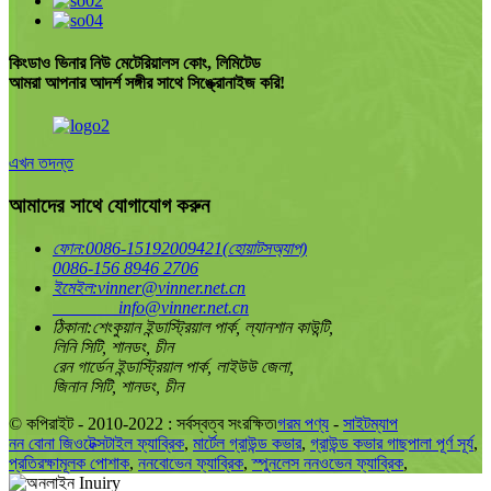
কিংডাও ভিনার নিউ মেটেরিয়ালস কোং, লিমিটেড
আমরা আপনার আদর্শ সঙ্গীর সাথে সিঙ্ক্রোনাইজ করি!
এখন তদন্ত
আমাদের সাথে যোগাযোগ করুন
ফোন:
0086-15192009421(হোয়াটসঅ্যাপ)
0086-156 8946 2706
ইমেইল:
vinner@vinner.net.cn
info@vinner.net.cn
ঠিকানা:
শেংকুয়ান ইন্ডাস্ট্রিয়াল পার্ক, ল্যানশান কাউন্টি,
লিনি সিটি, শানডং, চীন
রেন গার্ডেন ইন্ডাস্ট্রিয়াল পার্ক, লাইউউ জেলা,
জিনান সিটি, শানডং, চীন
© কপিরাইট - 2010-2022 : সর্বস্বত্ব সংরক্ষিত৷
গরম পণ্য
-
সাইটম্যাপ
নন বোনা জিওটেক্সটাইল ফ্যাব্রিক
,
মার্টেল গ্রাউন্ড কভার
,
গ্রাউন্ড কভার গাছপালা পূর্ণ সূর্য
,
প্রতিরক্ষামূলক পোশাক
,
ননবোভেন ফ্যাব্রিক
,
স্পুনলেস ননওভেন ফ্যাব্রিক
,