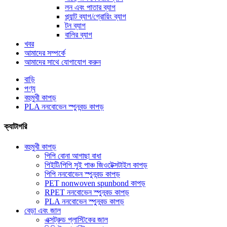
লন এবং পাতার ব্যাগ
প্ল্যান্ট ব্যাগ/গ্রোয়িং ব্যাগ
টন ব্যাগ
বালির ব্যাগ
খবর
আমাদের সম্পর্কে
আমাদের সাথে যোগাযোগ করুন
বাড়ি
পণ্য
বহুমুখী কাপড়
PLA ননবোভেন স্পুনবন্ড কাপড়
ক্যাটাগরি
বহুমুখী কাপড়
পিপি বোনা আগাছা বাধা
পিইটি/পিপি সুই পাঞ্চ জিওটেক্সটাইল কাপড়
পিপি ননবোভেন স্পুনবন্ড কাপড়
PET nonwoven spunbond কাপড়
RPET ননবোভেন স্পুনবন্ড কাপড়
PLA ননবোভেন স্পুনবন্ড কাপড়
বেড়া এবং জাল
এক্সট্রুড প্লাস্টিকের জাল