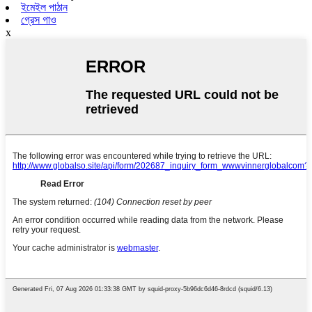
ইমেইল পাঠান
গ্রেস গাও
x