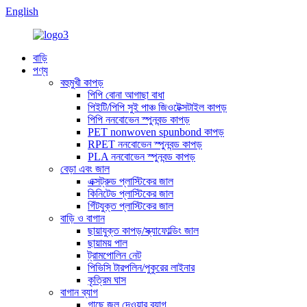
English
বাড়ি
পণ্য
বহুমুখী কাপড়
পিপি বোনা আগাছা বাধা
পিইটি/পিপি সুই পাঞ্চ জিওটেক্সটাইল কাপড়
পিপি ননবোভেন স্পুনবন্ড কাপড়
PET nonwoven spunbond কাপড়
RPET ননবোভেন স্পুনবন্ড কাপড়
PLA ননবোভেন স্পুনবন্ড কাপড়
বেড়া এবং জাল
এক্সট্রুড প্লাস্টিকের জাল
কিনিটেড প্লাস্টিকের জাল
গিঁটযুক্ত প্লাস্টিকের জাল
বাড়ি ও বাগান
ছায়াযুক্ত কাপড়/স্ক্যাফোল্ডিং জাল
ছায়াময় পাল
ট্রামপোলিন নেট
পিভিসি টারপলিন/পুকুরের লাইনার
কৃত্রিম ঘাস
বাগান ব্যাগ
গাছে জল দেওয়ার ব্যাগ