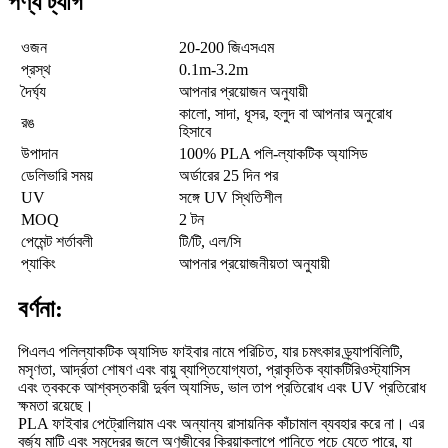
পণ্য ট্যাগ
ওজন
20-200 জিএসএম
প্রস্থ
0.1m-3.2m
দৈর্ঘ্য
আপনার প্রয়োজন অনুযায়ী
কালো, সাদা, ধূসর, হলুদ বা আপনার অনুরোধ
রঙ
হিসাবে
উপাদান
100% PLA পলি-ল্যাকটিক অ্যাসিড
ডেলিভারি সময়
অর্ডারের 25 দিন পর
UV
সঙ্গে UV স্থিতিশীল
MOQ
2 টন
পেমেন্ট শর্তাবলী
টি/টি, এল/সি
প্যাকিং
আপনার প্রয়োজনীয়তা অনুযায়ী
বর্ণনা:
পিএলএ পলিল্যাকটিক অ্যাসিড ফাইবার নামে পরিচিত, যার চমৎকার ড্র্যাপবিলিটি,
মসৃণতা, আর্দ্রতা শোষণ এবং বায়ু ব্যাপ্তিযোগ্যতা, প্রাকৃতিক ব্যাকটিরিওস্ট্যাসিস
এবং ত্বককে আশ্বস্তকারী দুর্বল অ্যাসিড, ভাল তাপ প্রতিরোধ এবং UV প্রতিরোধ
ক্ষমতা রয়েছে।
PLA ফাইবার পেট্রোলিয়াম এবং অন্যান্য রাসায়নিক কাঁচামাল ব্যবহার করে না। এর
বর্জ্য মাটি এবং সমুদ্রের জলে অণুজীবের ক্রিয়াকলাপে পানিতে পচে যেতে পারে, যা