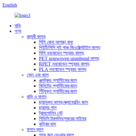
English
বাড়ি
পণ্য
বহুমুখী কাপড়
পিপি বোনা আগাছা বাধা
পিইটি/পিপি সুই পাঞ্চ জিওটেক্সটাইল কাপড়
পিপি ননবোভেন স্পুনবন্ড কাপড়
PET nonwoven spunbond কাপড়
RPET ননবোভেন স্পুনবন্ড কাপড়
PLA ননবোভেন স্পুনবন্ড কাপড়
বেড়া এবং জাল
এক্সট্রুড প্লাস্টিকের জাল
কিনিটেড প্লাস্টিকের জাল
গিঁটযুক্ত প্লাস্টিকের জাল
বাড়ি ও বাগান
ছায়াযুক্ত কাপড়/স্ক্যাফোল্ডিং জাল
ছায়াময় পাল
ট্রামপোলিন নেট
পিভিসি টারপলিন/পুকুরের লাইনার
কৃত্রিম ঘাস
বাগান ব্যাগ
গাছে জল দেওয়ার ব্যাগ