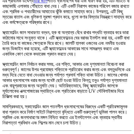
এর প্রাথমিক উদ্দেশ্য
ভারা জাল
পতিত ধ্বংসাবশেষ ধরা এবং ধারণ করা হয়, এটি মাটিতে বা
কাছাকাছি এলাকায় পৌঁছাতে বাধা দেয়। এটি একটি নিরাপদ কাজের পরিবেশ বজায় রাখতে
এবং শ্রমিক ও পথচারীদের আঘাতের ঝুঁকি কমাতে সাহায্য করে। উপরন্তু, এটি কিছু
স্তরের বাতাস এবং ধূলিকণা সুরক্ষা প্রদান করে, ধুলো কণার বিস্তার নিয়ন্ত্রণে সাহায্য করে
এবং কর্মক্ষেত্রকে পরিষ্কার রাখে।
স্ক্যাফোল্ডিং জাল সাধারণত বন্ধন, হুক বা অন্যান্য বেঁধে রাখার পদ্ধতি ব্যবহার করে ভারা
কাঠামোর সাথে সংযুক্ত থাকে। এটি স্ক্যাফোল্ডের ঘের বরাবর ইনস্টল করা হয়, একটি বাধা
তৈরি করে যা কাজের ক্ষেত্রকে ঘিরে রাখে। জালটি হালকা ওজনের এবং নমনীয় হওয়ার
জন্য ডিজাইন করা হয়েছে, এটি স্ক্যাফোল্ডের আকারের সাথে সামঞ্জস্য করতে এবং
একাধিক কোণ থেকে কভারেজ প্রদান করতে দেয়।
স্ক্যাফোল্ডিং জাল নির্বাচন করার সময়, এর শক্তি, আকার এবং দৃশ্যমানতা বিবেচনা করা
গুরুত্বপূর্ণ। জালের উপর প্রযোজ্য শক্তিকে প্রতিরোধ করার জন্য এবং বস্তুগুলিকে এর
মধ্য দিয়ে যেতে বাধা দেওয়ার জন্য পর্যাপ্ত প্রসার্য শক্তি থাকা উচিত। জালের খোলার
আকার ধ্বংসাবশেষ ধরার জন্য যথেষ্ট ছোট হওয়া উচিত কিন্তু তবুও পর্যাপ্ত দৃশ্যমানতা
এবং বায়ুপ্রবাহের জন্য অনুমতি দেয়। অতিরিক্তভাবে, কিছু স্ক্যাফোল্ডিং জালকে
সূর্যালোকের এক্সপোজারের স্থায়িত্ব এবং প্রতিরোধ বাড়াতে UV স্টেবিলাইজার দিয়ে
চিকিত্সা করা হয়।
সামগ্রিকভাবে, স্কাফোল্ডিং জাল পতনশীল ধ্বংসাবশেষের বিরুদ্ধে একটি প্রতিরক্ষামূলক
বাধা প্রদান করে নির্মাণ সাইটে নিরাপত্তা বৃদ্ধিতে একটি গুরুত্বপূর্ণ ভূমিকা পালন করে।
শ্রমিক এবং জনসাধারণের মঙ্গল নিশ্চিত করতে এর ইনস্টলেশন এবং ব্যবহার স্থানীয়
নিরাপত্তা প্রবিধান এবং শিল্পের মান মেনে চলা উচিত।