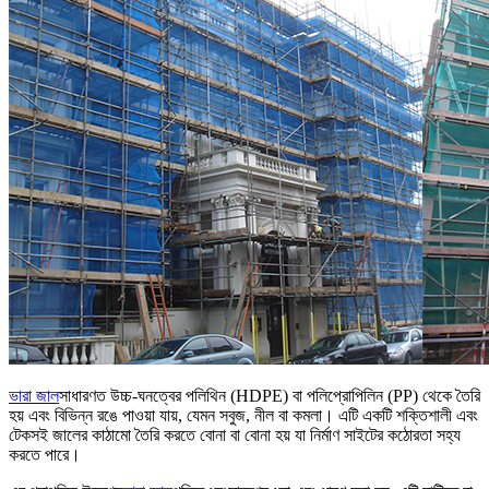
ভারা জাল
সাধারণত উচ্চ-ঘনত্বের পলিথিন (HDPE) বা পলিপ্রোপিলিন (PP) থেকে তৈরি
হয় এবং বিভিন্ন রঙে পাওয়া যায়, যেমন সবুজ, নীল বা কমলা। এটি একটি শক্তিশালী এবং
টেকসই জালের কাঠামো তৈরি করতে বোনা বা বোনা হয় যা নির্মাণ সাইটের কঠোরতা সহ্য
করতে পারে।