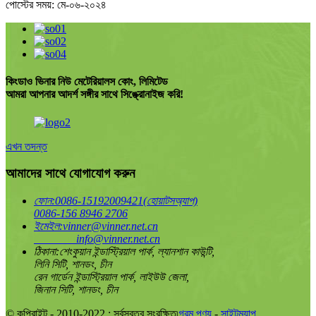
পোস্টের সময়: মে-০৬-২০২৪
কিংডাও ভিনার নিউ মেটেরিয়ালস কোং, লিমিটেড
আমরা আপনার আদর্শ সঙ্গীর সাথে সিঙ্ক্রোনাইজ করি!
এখন তদন্ত
আমাদের সাথে যোগাযোগ করুন
ফোন:
0086-15192009421(হোয়াটসঅ্যাপ)
0086-156 8946 2706
ইমেইল:
vinner@vinner.net.cn
info@vinner.net.cn
ঠিকানা:
শেংকুয়ান ইন্ডাস্ট্রিয়াল পার্ক, ল্যানশান কাউন্টি,
লিনি সিটি, শানডং, চীন
রেন গার্ডেন ইন্ডাস্ট্রিয়াল পার্ক, লাইউউ জেলা,
জিনান সিটি, শানডং, চীন
© কপিরাইট - 2010-2022 : সর্বস্বত্ব সংরক্ষিত৷
গরম পণ্য
-
সাইটম্যাপ